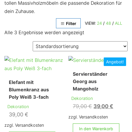
tollen Massivholzmöbeln die passende Dekoration für
dein Zuhause.
VIEW:
24
/
48
/
ALL
Filter
Alle 3 Ergebnisse werden angezeigt
Angebot!
Servierständer
Georg aus
Elefant mit
Mangoholz
Blumenkranz aus
Poly Weiß 3-fach
Dekoration
Ursprünglicher
Aktuell
79,00
€
39,00
€
Dekoration
Preis
Preis
39,00
€
zzgl. Versandkosten
war:
ist:
zzgl. Versandkosten
In den Warenkorb
79,00 €
39,00 €