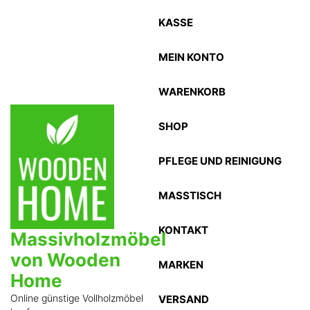
Zum
KASSE
Inhalt
springen
MEIN KONTO
WARENKORB
SHOP
PFLEGE UND REINIGUNG
MASSTISCH
KONTAKT
Massivholzmöbel
von Wooden
MARKEN
Home
Online günstige Vollholzmöbel
VERSAND