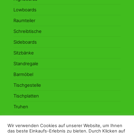
Lowboards
Raumteiler
Schreibtische
Sideboards
Sitzbänke
Standregale
Barmöbel
Tischgestelle
Tischplatten
Truhen
Vitrinen
Wir verwenden Cookies auf unserer Website, um Ihnen
Wandboards
das beste Einkaufs-Erlebnis zu bieten. Durch Klicken auf