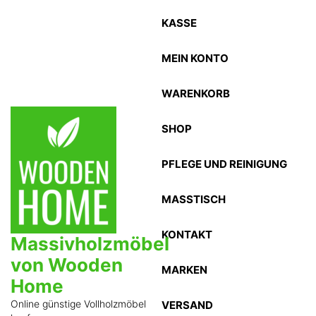
Zum
KASSE
Inhalt
springen
MEIN KONTO
WARENKORB
SHOP
PFLEGE UND REINIGUNG
MASSTISCH
KONTAKT
Massivholzmöbel
von Wooden
MARKEN
Home
Online günstige Vollholzmöbel
VERSAND