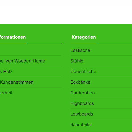
formationen
Kategorien
Esstische
el von Wooden Home
Stühle
s Holz
Couchtische
e Kundenstimmen
Eckbänke
erheit
Garderoben
Highboards
Lowboards
Raumteiler