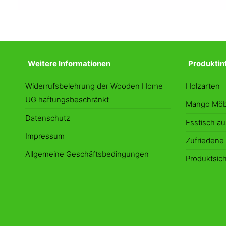
Weitere Informationen
Produktin
Widerrufsbelehrung der Wooden Home
Holzarten
UG haftungsbeschränkt
Mango Möb
Datenschutz
Esstisch au
Impressum
Zufrieden
Allgemeine Geschäftsbedingungen
Produktsich