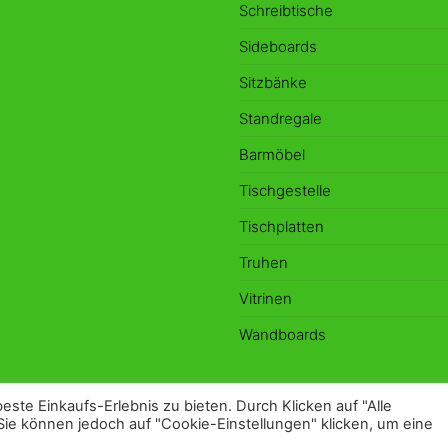
Schreibtische
Sideboards
Sitzbänke
Standregale
Barmöbel
Tischgestelle
Tischplatten
Truhen
Vitrinen
Wandboards
te Einkaufs-Erlebnis zu bieten. Durch Klicken auf "Alle
Sie können jedoch auf "Cookie-Einstellungen" klicken, um eine
Stolz präsentiert von
WordPress
|
Theme:
Envo Marketplac