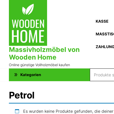
Zum
Inhalt
springen
KASSE
MASSTIS
ZAHLUN
Massivholzmöbel von
Wooden Home
Online günstige Vollholzmöbel kaufen
Kategorien
Petrol
Es wurden keine Produkte gefunden, die deine