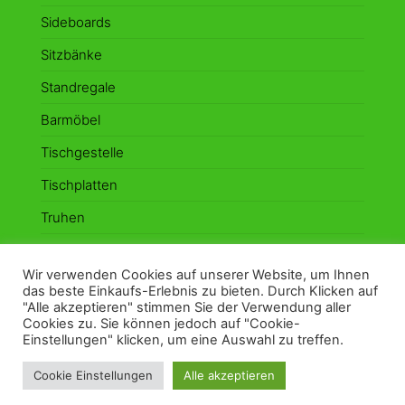
Sideboards
Sitzbänke
Standregale
Barmöbel
Tischgestelle
Tischplatten
Truhen
Vitrinen
Wir verwenden Cookies auf unserer Website, um Ihnen
Wandboards
das beste Einkaufs-Erlebnis zu bieten. Durch Klicken auf
"Alle akzeptieren" stimmen Sie der Verwendung aller
Cookies zu. Sie können jedoch auf "Cookie-
Einstellungen" klicken, um eine Auswahl zu treffen.
Stolz präsentiert von
WordPress
|
Theme:
Envo
Cookie Einstellungen
Alle akzeptieren
Marketplace