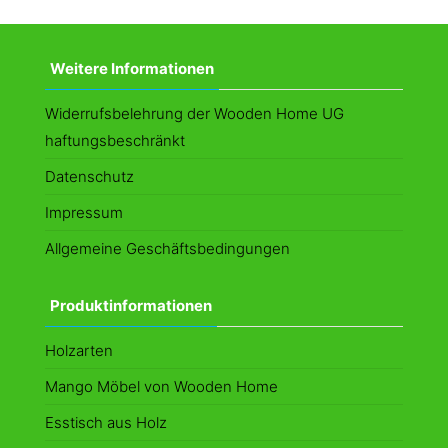
Varianten
au
auf.
Di
Die
Weitere Informationen
Op
Optionen
kö
können
Widerrufsbelehrung der Wooden Home UG
au
auf
haftungsbeschränkt
de
der
Datenschutz
Pr
Produktseite
Impressum
ge
gewählt
Allgemeine Geschäftsbedingungen
we
werden
Produktinformationen
Holzarten
Mango Möbel von Wooden Home
Esstisch aus Holz