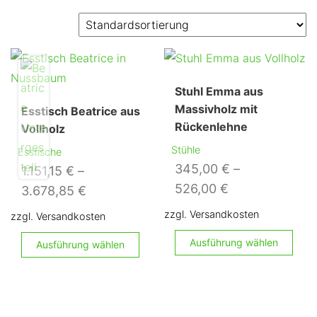
Stuhl Emma aus
Massivholz mit
Esstisch Beatrice aus
Rückenlehne
Vollholz
Stühle
Esstische
345,00
€
–
1.151,15
€
–
526,00
€
3.678,85
€
zzgl. Versandkosten
zzgl. Versandkosten
Di
Dieses
Ausführung wählen
Ausführung wählen
Pr
Produkt
we
weist
me
mehrere
Va