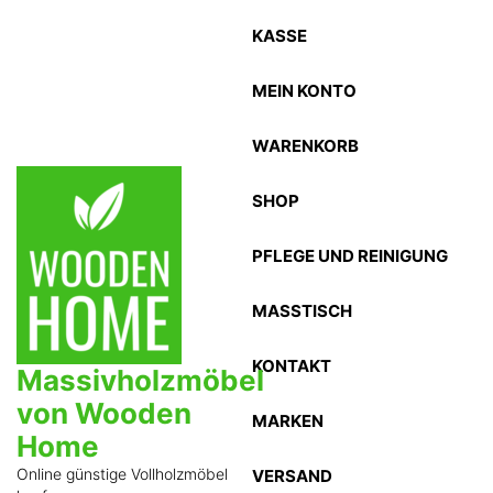
Zum
KASSE
Inhalt
springen
MEIN KONTO
WARENKORB
SHOP
PFLEGE UND REINIGUNG
MASSTISCH
KONTAKT
Massivholzmöbel
von Wooden
MARKEN
Home
Online günstige Vollholzmöbel
VERSAND