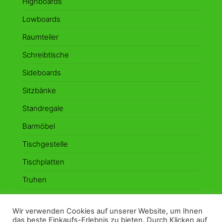
Highboards
Lowboards
Raumteiler
Schreibtische
Sideboards
Sitzbänke
Standregale
Barmöbel
Tischgestelle
Tischplatten
Truhen
Vitrinen
Wir verwenden Cookies auf unserer Website, um Ihnen
Wandboards
das beste Einkaufs-Erlebnis zu bieten. Durch Klicken auf