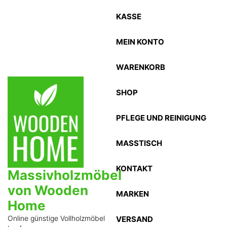
Zum
KASSE
Inhalt
springen
MEIN KONTO
WARENKORB
SHOP
PFLEGE UND REINIGUNG
MASSTISCH
KONTAKT
Massivholzmöbel
von Wooden
MARKEN
Home
Online günstige Vollholzmöbel
VERSAND