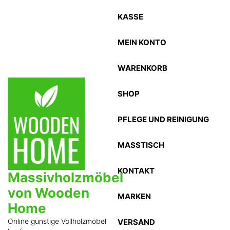
Zum
KASSE
Inhalt
springen
MEIN KONTO
WARENKORB
SHOP
PFLEGE UND REINIGUNG
MASSTISCH
KONTAKT
Massivholzmöbel
von Wooden
MARKEN
Home
Online günstige Vollholzmöbel
VERSAND