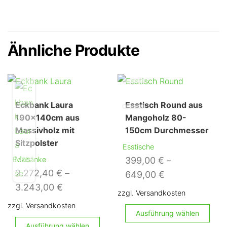
Ähnliche Produkte
Eckbank Laura
Esstisch Round aus
190x140cm aus
Mangoholz 80-
Massivholz mit
150cm Durchmesser
Sitzpolster
Esstische
Eckbänke
399,00
€
–
2.272,40
€
–
649,00
€
3.243,00
€
zzgl. Versandkosten
zzgl. Versandkosten
Di
Ausführung wählen
Dieses
Pr
Ausführung wählen