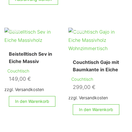
Produkt
we
weist
me
mehrere
Va
Varianten
au
auf.
Di
Die
Op
Beistelltisch Sev in
Optionen
kö
Eiche Massiv
Couchtisch Gajo mit
können
au
Baumkante in Eiche
auf
Couchtisch
de
149,00
€
der
Couchtisch
Pr
299,00
€
Produktseite
ge
zzgl. Versandkosten
gewählt
we
zzgl. Versandkosten
In den Warenkorb
werden
In den Warenkorb