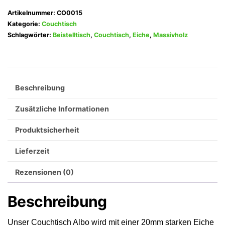
in
Artikelnummer:
CO0015
Eiche
Kategorie:
Couchtisch
Schlagwörter:
Beistelltisch
,
Couchtisch
,
Eiche
,
Massivholz
Massivholz
Menge
Beschreibung
Zusätzliche Informationen
Produktsicherheit
Lieferzeit
Rezensionen (0)
Beschreibung
Unser Couchtisch Albo wird mit einer 20mm starken Eiche