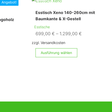
Angebot!
Esstisch Xeno 140-260cm mit
Baumkante & X-Gestell
ngoholz
Esstische
699,00
€
–
1.299,00
€
her
ueller
zzgl. Versandkosten
is
Dieses
Ausführung wählen
Dieses
Produkt
9,00 €.
Produkt
weist
weist
mehrere
mehrere
Varianten
Varianten
auf.
auf.
Die
Die
Optionen
Optionen
können