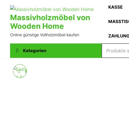
Zum
KASSE
Inhalt
Massivholzmöbel von
springen
MASSTIS
Wooden Home
Online günstige Vollholzmöbel kaufen
ZAHLUN
Kategorien
ESSTISCH DUDA 140-
240 CM AUS
MANGOHOLZ