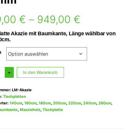
9,00
€
–
949,00
€
latte Akazie mit Baumkante, Länge wählbar von
0cm.
e
hplatte
+
In den Warenkorb
zie
ummer:
LM-Akazie
mkante
e:
Tischplatten
rter:
140cm
,
160cm
,
180cm
,
200cm
,
220cm
,
240cm
,
260cm
,
aumkante
,
Massivholz
,
Tischplatte