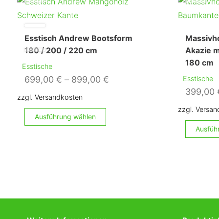
Esstisch Andrew Bootsform
Massivho
180 / 200 / 220 cm
Akazie m
180 cm
Esstische
699,00
€
–
899,00
€
Esstische
399,00
zzgl. Versandkosten
zzgl. Versa
Dieses
Ausführung wählen
Produkt
Ausfüh
weist
mehrere
Varianten
auf.
Die
Optionen