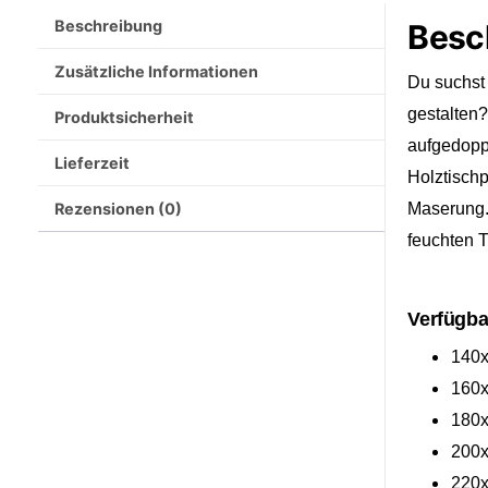
Beschreibung
Besc
Zusätzliche Informationen
Du suchst 
gestalten?
Produktsicherheit
aufgedopp
Lieferzeit
Holztischp
Rezensionen (0)
Maserung. 
feuchten 
Verfügba
140
160
180
200
220