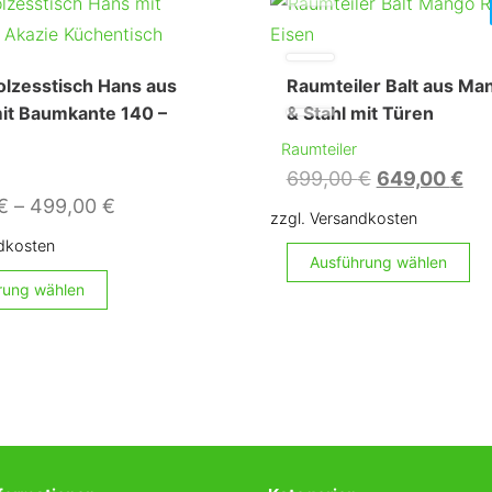
lzesstisch Hans aus
Raumteiler Balt aus Ma
it Baumkante 140 –
& Stahl mit Türen
Raumteiler
Ursprünglic
Akt
699,00
€
649,00
€
€
–
499,00
€
Preis
Pre
zzgl. Versandkosten
war:
ist:
ndkosten
Ausführung wählen
699,00 €
64
Dieses
rung wählen
Produkt
weist
mehrere
Varianten
auf.
Die