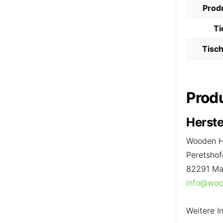
Prod
Ti
Tisc
Prod
Herste
Wooden H
Peretshof
82291 M
info@woo
Weitere I