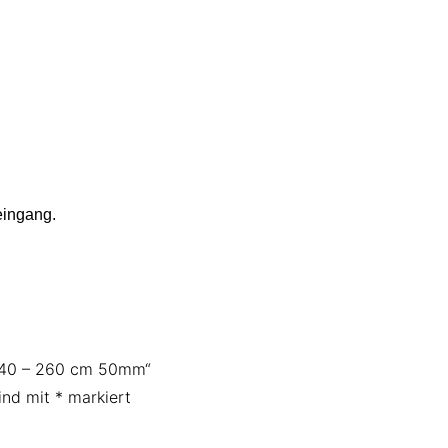
seingang.
e 140 – 260 cm 50mm“
sind mit
*
markiert