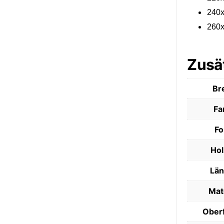
240
260
Zusä
Br
Fa
F
Hol
Lä
Mat
Ober