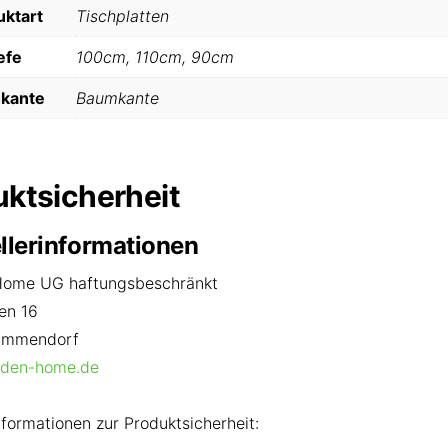
uktart
Tischplatten
efe
100cm, 110cm, 90cm
hkante
Baumkante
uktsicherheit
llerinformationen
ome UG haftungsbeschränkt
en 16
ammendorf
den-home.de
nformationen zur Produktsicherheit: