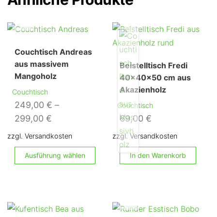
Couchtisch Andreas
aus massivem
Beistelltisch Fredi
Mangoholz
40x40x50 cm aus
Akazienholz
Couchtisch
249,00
€
–
Couchtisch
299,00
€
69,00
€
zzgl. Versandkosten
zzgl. Versandkosten
Dieses
Ausführung wählen
In den Warenkorb
Produkt
weist
mehrere
Varianten