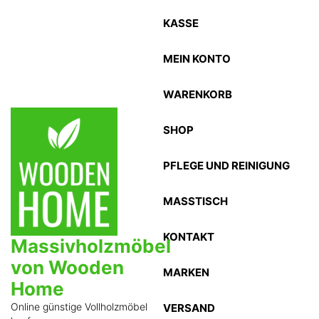
Zum
KASSE
Inhalt
springen
MEIN KONTO
WARENKORB
SHOP
PFLEGE UND REINIGUNG
MASSTISCH
KONTAKT
Massivholzmöbel
von Wooden
MARKEN
Home
Online günstige Vollholzmöbel
VERSAND