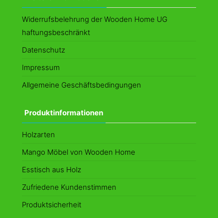
Optionen
kö
können
au
Widerrufsbelehrung der Wooden Home UG
auf
de
haftungsbeschränkt
der
Pr
Datenschutz
Produktseite
ge
Impressum
gewählt
we
Allgemeine Geschäftsbedingungen
werden
Produktinformationen
Holzarten
Mango Möbel von Wooden Home
Esstisch aus Holz
Zufriedene Kundenstimmen
Produktsicherheit