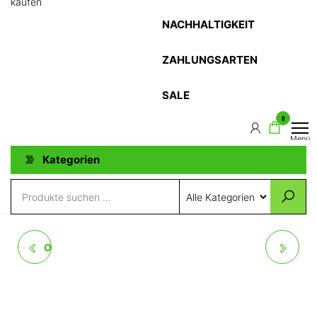
kaufen
NACHHALTIGKEIT
ZAHLUNGSARTEN
SALE
0
Menü
Kategorien
OVALER COUCHTISCH
RUNDER ESSTISCH
PRADO IN EICHE
EICHE MASSIV 100 -
MASSIVHOLZ
140 CM