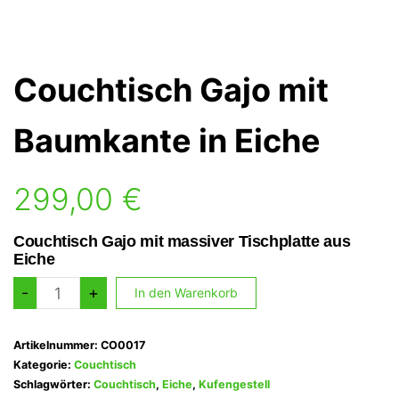
Couchtisch Gajo mit
Baumkante in Eiche
299,00
€
Couchtisch Gajo mit massiver Tischplatte aus
Eiche
Couchtisch
-
+
In den Warenkorb
Gajo
mit
Artikelnummer:
CO0017
Baumkante
Kategorie:
Couchtisch
Schlagwörter:
Couchtisch
,
Eiche
,
Kufengestell
in