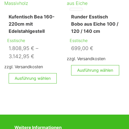
auf.
Die
Kufentisch Bea 160-
Runder Esstisch
Optionen
220cm mit
Bobo aus Eiche 100 /
können
Edelstahlgestell
120 / 140 cm
auf
Esstische
Esstische
der
1.808,95
€
–
699,00
€
Produktseite
3.142,95
€
gewählt
zzgl. Versandkosten
werden
zzgl. Versandkosten
Di
Ausführung wählen
Dieses
Pr
Ausführung wählen
Produkt
we
weist
me
mehrere
Va
Varianten
au
auf.
Di
Die
Op
Weitere Informationen